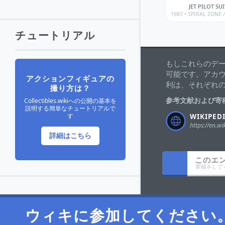
JET PILOT SUI
1987 •
SPIRAL ZONE
/
チュートリアル
もしこれらのデ
可能です。アカ
アクションフィギュアの
利は、それぞれ
撮り方は？
参考文献および寄
Collectibles.wikiへの公開の基本を
説明する簡単なチュートリアルで
す
WIKIPED
詳細はこちら
このエ
寄稿をして
ウィキに参加してください。