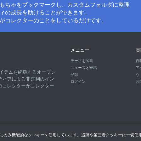
もちゃをブックマークし、カスタムフォルダに整理
ィの成長を助けることができます。
がコレクターのことをしているだけです。
メニュー
貢
テーマを閲覧
貢
ニュースと寄稿
ア
ーズアイテムを網羅するオープン
登録
う
ティアによる非営利のイン
ログイン
お
のコレクターがコレクター
にのみ機能的なクッキーを使用しています。追跡や第三者クッキーは一切使
製造元：
YOOLK.NINJA制作