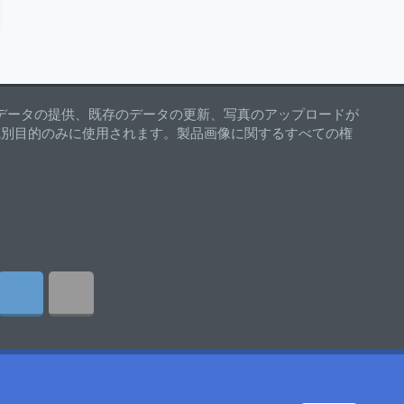
• WEAPONS & ACCESSORIES
/
TONKA • SPIRAL ZONE • WEAPONS & ACCESSORIES
データの提供、既存のデータの更新、写真のアップロードが
識別目的のみに使用されます。製品画像に関するすべての権