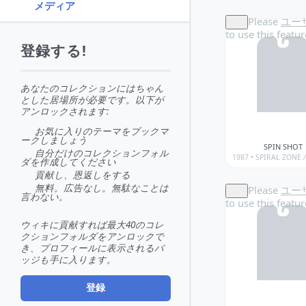
メディア
Please
ユー
to use this featur
登録する!
あなたのコレクションにはちゃん
とした居場所が必要です。以下が
アンロックされます:
お気に入りのテーマをブックマ
ークしましょう
SPIN SHOT
自分だけのコレクションフォル
1987 •
SPIRAL ZONE
/
ダを作成してください
貢献し、恩返しをする
無料。広告なし。無駄なことは
Please
ユー
言わない。
to use this featur
ウィキに貢献すれば最大40のコレ
クションフォルダをアンロックで
き、プロフィールに表示されるバ
ッジも手に入ります。
登録