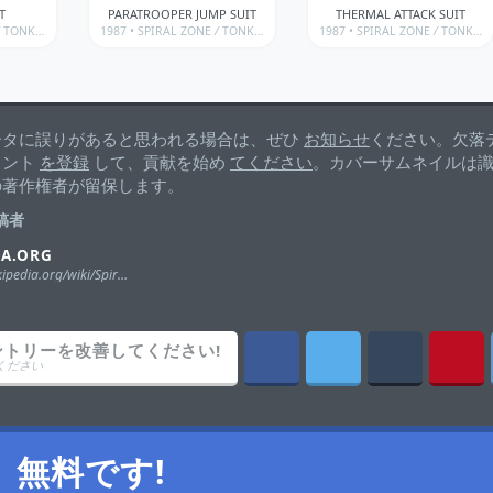
T
PARATROOPER JUMP SUIT
THERMAL ATTACK SUIT
TONKA • SPIRAL ZONE
1987 •
/
SPIRAL ZONE
TONKA • SPIRAL ZONE • WEAPONS & ACCESSORIES
/
TONKA • SPIRAL ZONE
1987 •
/
SPIRAL ZONE
TONKA • SPIRAL ZONE 
/
TONKA • SPIRAL ZONE
ータに誤りがあると思われる場合は、ぜひ
お知らせ
ください。欠落
ウント
を登録
して、貢献を始め
てください
。カバーサムネイルは
の著作権者が留保します。
稿者
IA.ORG
https://en.wikipedia.org/wiki/Spiral_Zone#Toys
ントリーを改善してください!
ください
無料です!