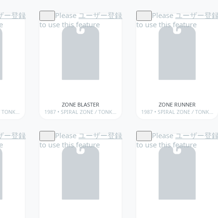
ザー登録
Please
ユーザー登録
Please
ユーザー登
e
to use this feature
to use this feature
ZONE BLASTER
ZONE RUNNER
TONKA • SPIRAL ZONE
1987 •
/
SPIRAL ZONE
TONKA • SPIRAL ZONE • WEAPONS & ACCESSORIES
/
TONKA • SPIRAL ZONE
1987 •
/
SPIRAL ZONE
TONKA • SPIRAL ZONE 
/
TONKA • SPIRAL ZONE
ザー登録
Please
ユーザー登録
Please
ユーザー登
e
to use this feature
to use this feature