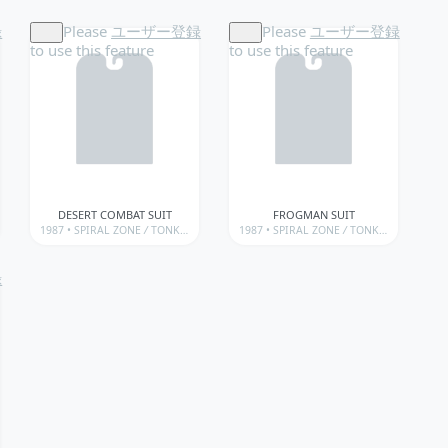
録
Please
ユーザー登録
Please
ユーザー登録
to use this feature
to use this feature
DESERT COMBAT SUIT
FROGMAN SUIT
• WEAPONS & ACCESSORIES
1987 •
/
SPIRAL ZONE
TONKA • SPIRAL ZONE • WEAPONS & ACCESSORIES
/
TONKA • SPIRAL ZONE
1987 •
/
SPIRAL ZONE
TONKA • SPIRAL ZONE • WEAPON
/
TONKA • SPIRAL ZONE
録